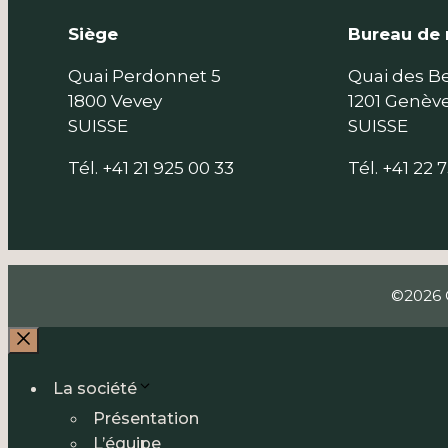
Siège
Bureau de 
Quai Perdonnet 5
Quai des B
1800 Vevey
1201 Genèv
SUISSE
SUISSE
Tél. +41 21 925 00 33
Tél. +41 22 7
©2026
Fermer
La société
Présentation
L’équipe