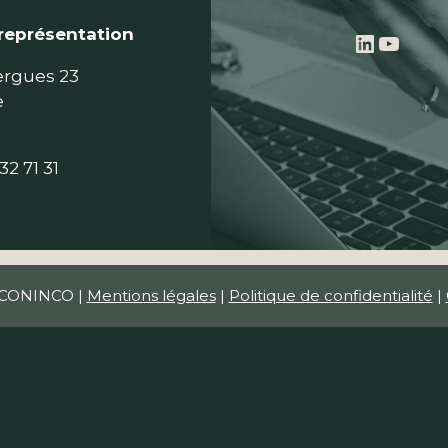
représentation
LinkedI
YouT
ergues 23
e
32 71 31
 CONINCO |
Mentions légales
|
Politique de confidentialité
|