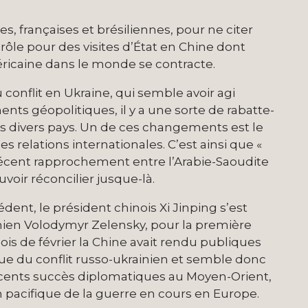
s, françaises et brésiliennes, pour ne citer
rôle pour des visites d’État en Chine dont
éricaine dans le monde se contracte.
onflit en Ukraine, qui semble avoir agi
 géopolitiques, il y a une sorte de rabatte-
es divers pays. Un de ces changements est le
s relations internationales. C’est ainsi que «
 récent rapprochement entre l’Arabie-Saoudite
voir réconcilier jusque-là.
édent, le président chinois Xi Jinping s’est
nien Volodymyr Zelensky, pour la première
mois de février la Chine avait rendu publiques
que du conflit russo-ukrainien et semble donc
écents succès diplomatiques au Moyen-Orient,
on pacifique de la guerre en cours en Europe.