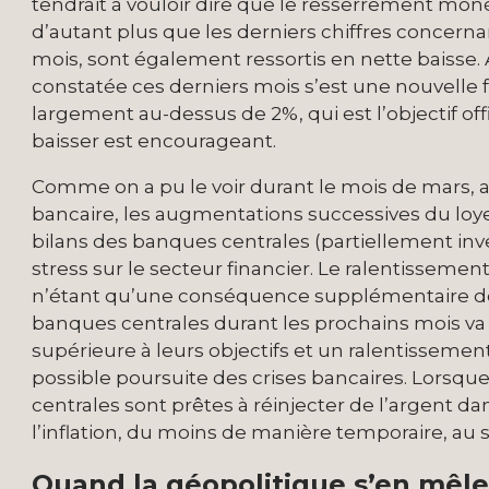
tendrait à vouloir dire que le resserrement moné
d’autant plus que les derniers chiffres concerna
mois, sont également ressortis en nette baisse.
constatée ces derniers mois s’est une nouvelle fo
largement au-dessus de 2%, qui est l’objectif offi
baisser est encourageant.
Comme on a pu le voir durant le mois de mars, av
bancaire, les augmentations successives du loye
bilans des banques centrales (partiellement in
stress sur le secteur financier. Le ralentissem
n’étant qu’une conséquence supplémentaire de
banques centrales durant les prochains mois va d
supérieure à leurs objectifs et un ralentissem
possible poursuite des crises bancaires. Lorsque
centrales sont prêtes à réinjecter de l’argent da
l’inflation, du moins de manière temporaire, au 
Quand la géopolitique s’en mêl