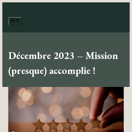
Aller
au
contenu
Menu
Décembre 2023 – Mission
(presque) accomplie !