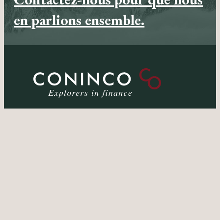
en parlions ensemble.
Siège
Quai Perdonnet 5
1800 Vevey
SUISSE
Tél. +41 21 925 00 33